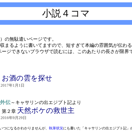
小説４コマ
）の無駄遣いページです。
収まるように書いてますので、短すぎて本編の雰囲気が伝わる
ページできないブラウザで読むには、このあたりの長さが限界
お酒の雲を探せ
：
2017年1月1日
外伝
～キャサリンの出エジプト記より
天然ボケの救世主
：第２章
016年9月29日
いつになるかわかりませんが、
執筆状況
にも書いた「キャサリンの出エジプト記」