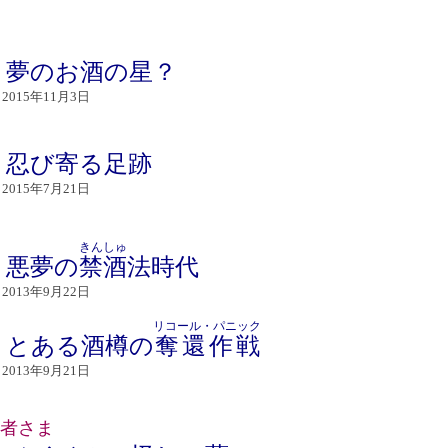
夢のお酒の星？
：
015年11月3日
忍び寄る足跡
：
015年7月21日
きんしゅ
悪夢の
禁酒
法時代
：
013年9月22日
リコール・パニック
とある酒樽の
奪還作戦
：
013年9月21日
者さま